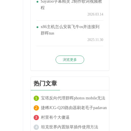
Sayatoo字幕精灵 2制作歌词视频教
程
2026.03.14
x86主机怎么安装飞牛os并连接到
群晖nas
2025.11.30
浏览更多
热门文章
宝塔反向代理群晖photos mobile无法
上传大文件的解决方法
捷稀JCG-Q20路由器刷老毛子padavan
系统方法
村里有个大傻逼
坦克世界内置除草插件使用方法