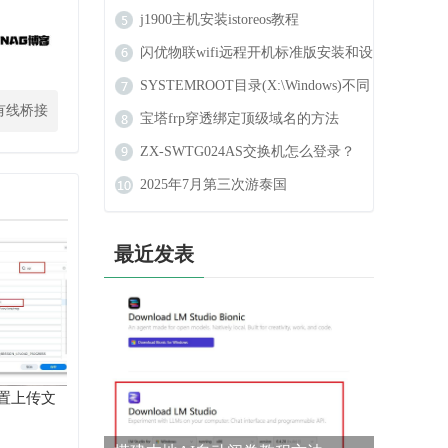
j1900主机安装istoreos教程
闪优物联wifi远程开机标准版安装和设
置教程
SYSTEMROOT目录(X:\Windows)不同
有线桥接
于配置的目录怎么办？
宝塔frp穿透绑定顶级域名的方法
ZX-SWTG024AS交换机怎么登录？
2025年7月第三次游泰国
最近发表
置上传文