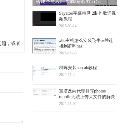
搭建本地AI自动阅卷教程方法
Sayatoo字幕精灵 2制作歌词视
频教程
2026-03-14
x86主机怎么安装飞牛os并连
问题，或者
接到群晖nas
2025-11-30
群晖安装nascab教程
2025-11-24
宝塔反向代理群晖photos
mobile无法上传大文件的解决
方法
2025-11-02