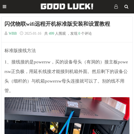
闪优物联wifi远程开机标准版安装和设置教程
WBB
2025-01-16
共
499
人围观 ，发现
0
个评论
标准版接线方法
1、接线接的是powersw，买的设备母头（有洞的）接主板powe
rsw正负极，用延长线接才能接到机箱外面。然后剩下的设备公
头
（细杆的）
与机箱powersw母头连接就可以了。别的线不用
管。