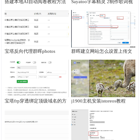
搭建本地AI自动阅卷教程方法
Sayatoo字幕精灵 2制作歌词视
频教程
宝塔反向代理群晖photos
群晖建立网站怎么设置上传文
mobile无法上传大文件的解决
件大小
方法
宝塔frp穿透绑定顶级域名的方
j1900主机安装istoreos教程
法