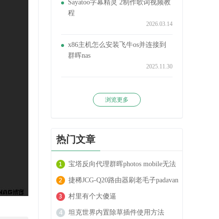
Sayatoo字幕精灵 2制作歌词视频教
程
2026.03.14
x86主机怎么安装飞牛os并连接到
群晖nas
2025.11.30
浏览更多
热门文章
宝塔反向代理群晖photos mobile无法
上传大文件的解决方法
捷稀JCG-Q20路由器刷老毛子padavan
系统方法
村里有个大傻逼
坦克世界内置除草插件使用方法