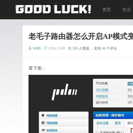
首页
生活
老毛子路由器怎么开启AP模式
WBB
2024-11-08
共
369
人围观 ，发现
46
个评论
看下图：