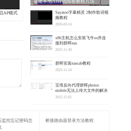
搭建本地AI自动阅卷教程方法
Sayatoo字幕精灵 2制作歌词视
启AP模式
频教程
2026-03-14
x86主机怎么安装飞牛os并连
接到群晖nas
2025-11-30
群晖安装nascab教程
2025-11-24
宝塔反向代理群晖photos
mobile无法上传大文件的解决
方法
2025-11-02
石监控忘记密码怎
桥接路由器登录方法教程
机