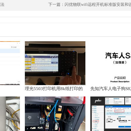
办法
下一篇：
闪优物联wifi远程开机标准版安装和
理光5503打印机用8k纸打印的
先知汽车人电子狗S
方法
明书使用教程