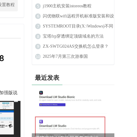
设置教程
j1900主机安装istoreos教程
闪优物联wifi远程开机标准版安装和设
置教程
SYSTEMROOT目录(X:\Windows)不同
于配置的目录怎么办？
宝塔frp穿透绑定顶级域名的方法
ZX-SWTG024AS交换机怎么登录？
2025年7月第三次游泰国
最近发表
8加强版说