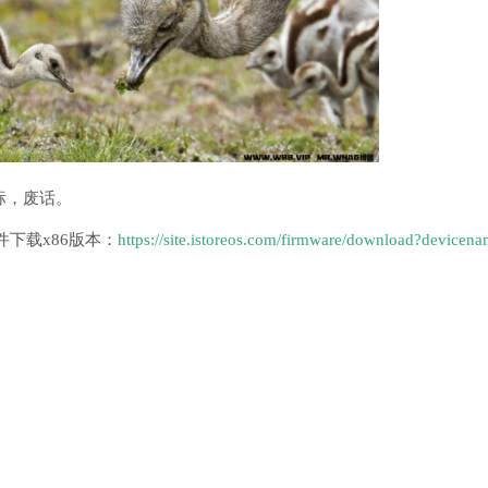
标，废话。
下载x86版本：
https://site.istoreos.com/firmware/download?device