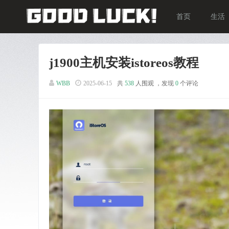
首页
生活
j1900主机安装istoreos教程
WBB
2025-06-15
共
538
人围观 ，发现
0
个评论