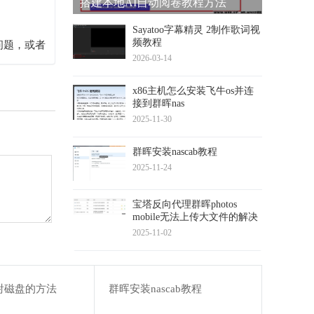
搭建本地AI自动阅卷教程方法
Sayatoo字幕精灵 2制作歌词视
频教程
问题，或者
2026-03-14
x86主机怎么安装飞牛os并连
接到群晖nas
2025-11-30
群晖安装nascab教程
2025-11-24
宝塔反向代理群晖photos
mobile无法上传大文件的解决
方法
2025-11-02
射磁盘的方法
群晖安装nascab教程