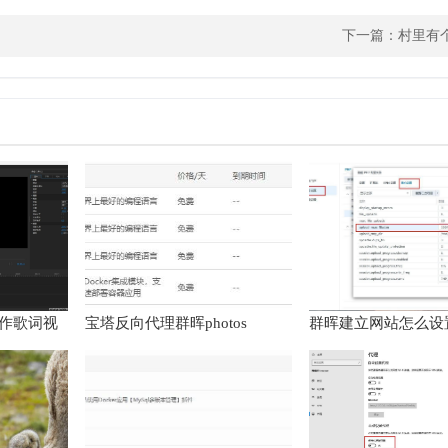
下一篇：
村里有
2制作歌词视
宝塔反向代理群晖photos
群晖建立网站怎么设
mobile无法上传大文件的解决
件大小
方法