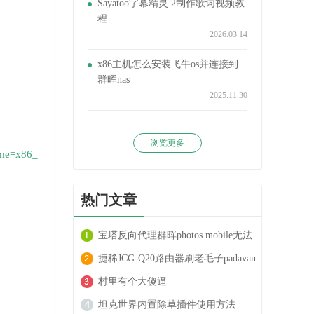
Sayatoo字幕精灵 2制作歌词视频教
程
2026.03.14
x86主机怎么安装飞牛os并连接到
群晖nas
2025.11.30
浏览更多
name=x86_
热门文章
宝塔反向代理群晖photos mobile无法
上传大文件的解决方法
捷稀JCG-Q20路由器刷老毛子padavan
系统方法
村里有个大傻逼
坦克世界内置除草插件使用方法