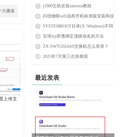
j1900主机安装istoreos教程
个大傻逼
闪优物联wifi远程开机标准版安装和设
置教程
SYSTEMROOT目录(X:\Windows)不同
于配置的目录怎么办？
宝塔frp穿透绑定顶级域名的方法
ZX-SWTG024AS交换机怎么登录？
2025年7月第三次游泰国
最近发表
置上传文